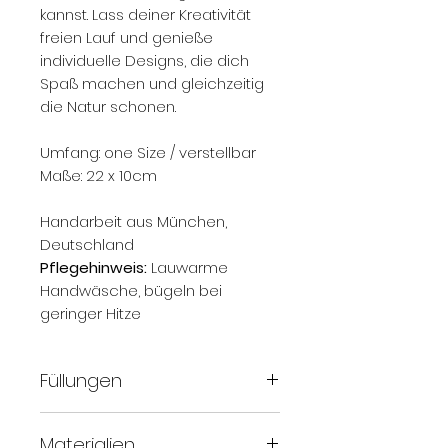
kannst. Lass deiner Kreativität
freien Lauf und genieße
individuelle Designs, die dich
Spaß machen und gleichzeitig
die Natur schonen.
Umfang: one Size / verstellbar
Maße: 22 x 10cm
Handarbeit aus München,
Deutschland
Pflegehinweis:
Lauwarme
Handwäsche, bügeln bei
geringer Hitze
Füllungen
Lavendel:
Unsere
Materialien
Lavendelblüten stammen aus