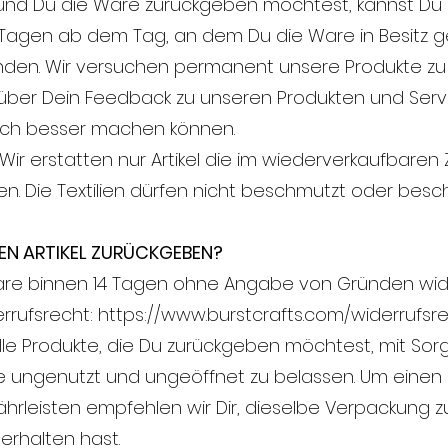
fft und Du die Ware zurückgeben möchtest, kannst Du 
4 Tagen ab dem Tag, an dem Du die Ware in Besit
nden. Wir versuchen permanent unsere Produkte zu
 über Dein Feedback zu unseren Produkten und Servi
och besser machen können.
Wir erstatten nur Artikel die im wiederverkaufbaren
en. Die Textilien dürfen nicht beschmutzt oder besch
NEN ARTIKEL ZURÜCKGEBEN?
are binnen 14 Tagen ohne Angabe von Gründen wid
rufsrecht: https://www.burstcrafts.com/widerrufsr
alle Produkte, die Du zurückgeben möchtest, mit Sorg
 ungenutzt und ungeöffnet zu belassen. Um einen 
rleisten empfehlen wir Dir, dieselbe Verpackung zu
erhalten hast.