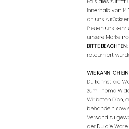
Falls dies zutri
innerhalb von 1
an uns zurückse
freuen uns sehr
unsere Marke n
BITTE BEACHTEN:
retourniert wurd
WIE KANN ICH EI
Du kannst die W
zum Thema Wider
Wir bitten Dich, 
behandeln sowie
Versand zu gewäh
der Du die Ware 