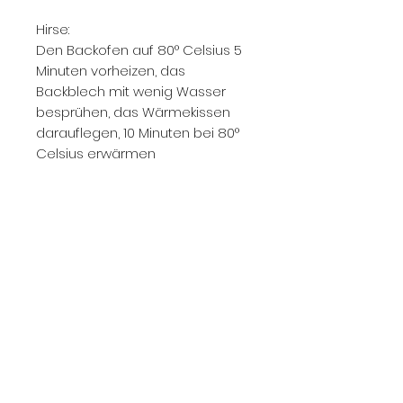
Hirse:
Den Backofen auf 80° Celsius 5
Minuten vorheizen, das
Backblech mit wenig Wasser
besprühen, das Wärmekissen
darauflegen, 10 Minuten bei 80°
Celsius erwärmen
In der Mikrowelle bei 600 Watt
(mittlere Stufe) das Kissen 1
Minute erwärmen
Noch keine Bewertungen
vorhanden
Jetzt die erste Bewertung
abgeben.
Bewertung abgeben